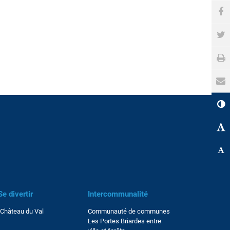
Pa
Pa
Im
En
Co
Ag
Ré
e divertir
Intercommunalité
Château du Val
Communauté de communes
s
Les Portes Briardes entre