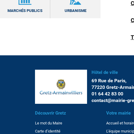
C
MARCHÉS PUBLICS
URBANISME
T
Hôtel de ville
69 Rue de Paris,
77220 Gretz-Armainv
01 64 42 83 00
contact@mairie-gre
Découvrir Gretz
Votre mairie
Le mot du Maire
Accueil et horai
Carte d’identité
L’équipe municip