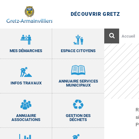
Aller
au
DÉCOUVRIR GRETZ
contenu
Gretz-Armainvilliers
Site officiel de Gretz-Armainvilliers, commune 
Rechercher
Accueil
MES DÉMARCHES
ESPACE CITOYENS
ANNUAIRE SERVICES
INFOS TRAVAUX
MUNICIPAUX
R
ANNUAIRE
GESTION DES
s
ASSOCIATIONS
DÉCHETS
P