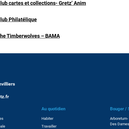
lub cartes et collections- Gretz’ Anim
C
lub Philatélique
he Timberwolves – BAMA
illiers
tz.fr
Au quotidien
Bouger / S
res
Habiter
Arboretum- 
Des Dame
ale
Travailler