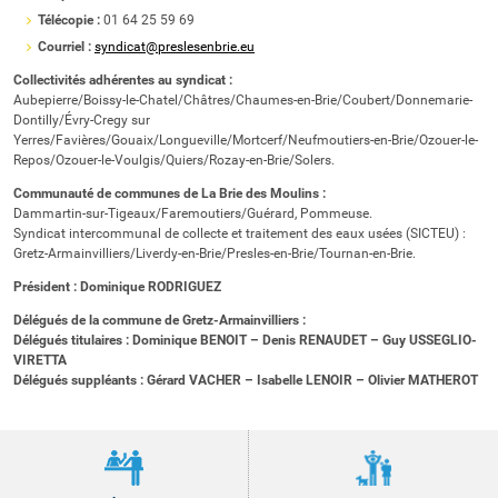
Télécopie :
01 64 25 59 69
Courriel :
syndicat@preslesenbrie.eu
Collectivités adhérentes au syndicat :
Aubepierre/Boissy-le-Chatel/Châtres/Chaumes-en-Brie/Coubert/Donnemarie-
Dontilly/Évry-Cregy sur
Yerres/Favières/Gouaix/Longueville/Mortcerf/Neufmoutiers-en-Brie/Ozouer-le-
Repos/Ozouer-le-Voulgis/Quiers/Rozay-en-Brie/Solers.
Communauté de communes de La Brie des Moulins :
Dammartin-sur-Tigeaux/Faremoutiers/Guérard, Pommeuse.
Syndicat intercommunal de collecte et traitement des eaux usées (SICTEU) :
Gretz-Armainvilliers/Liverdy-en-Brie/Presles-en-Brie/Tournan-en-Brie.
Président : Dominique RODRIGUEZ
Délégués de la commune de Gretz-Armainvilliers :
Délégués titulaires : Dominique BENOIT – Denis RENAUDET – Guy USSEGLIO-
VIRETTA
Délégués suppléants : Gérard VACHER – Isabelle LENOIR – Olivier MATHEROT