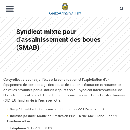
Aller
Menu
au
Rec
contenu
Gretz-Armainvilliers
Site officiel de Gretz-Armainvilliers, co
Syndicat mixte pour
d’assainissement des boues
(SMAB)
Ce syndicat a pour objet l’étude, la construction et l’exploitation d’un
équipement de compostage des boues de station d’épuration et notamment
de celles produites par la station d’épuration du Syndicat Intercommunal de
Collecte et de collecte et de traitement de eaux usées de Gretz-Presles-Tournan
(SICTEU) implantée à Presles-en-Brie.
Siège :
Lieudit « La Saussaie » – RD 96 – 77220 Presles-en-Brie
Adresse postale :
Mairie de Presles-en-Brie – 6 rue Abel Blanc – 77220
Presles-en-Brie
Téléphone :
01 64 25 50 03