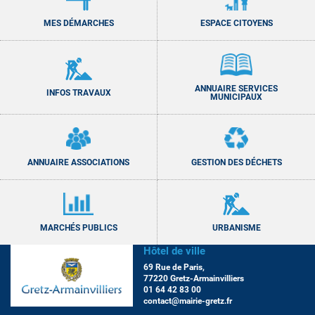
MES DÉMARCHES
ESPACE CITOYENS
ANNUAIRE SERVICES
INFOS TRAVAUX
MUNICIPAUX
ANNUAIRE ASSOCIATIONS
GESTION DES DÉCHETS
MARCHÉS PUBLICS
URBANISME
Hôtel de ville
69 Rue de Paris,
77220 Gretz-Armainvilliers
01 64 42 83 00
contact@mairie-gretz.fr