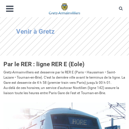
Aller
Menu
au
Rec
contenu
Gretz-Armainvilliers
Site officiel de Gretz-Armainvilliers, co
Venir à Gretz
Par le RER : ligne RER E (Eole)
Gretz-Armainvilliers est desservie par le RER E (Paris • Haussman • Saint-
Lazare • Tournan-en-Brie). C’est la dernière ville avant le terminus de la ligne. La
Gare est desservie de 4 h 58 (premier train vers Paris) jusqu’à 00 h 01.
Au-delà de ces horaires, un service d’autocar Noctilien (ligne 142) assure la
liaison toute les heures entre Paris Gare de l’est et Tournan-en-Brie.