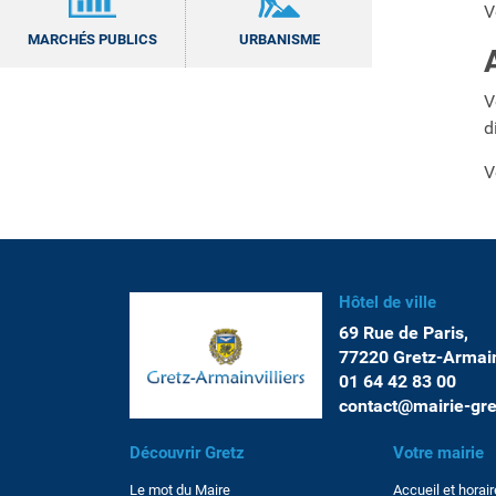
V
MARCHÉS PUBLICS
URBANISME
V
d
V
Hôtel de ville
69 Rue de Paris,
77220 Gretz-Armainv
01 64 42 83 00
contact@mairie-gre
Découvrir Gretz
Votre mairie
Le mot du Maire
Accueil et horai