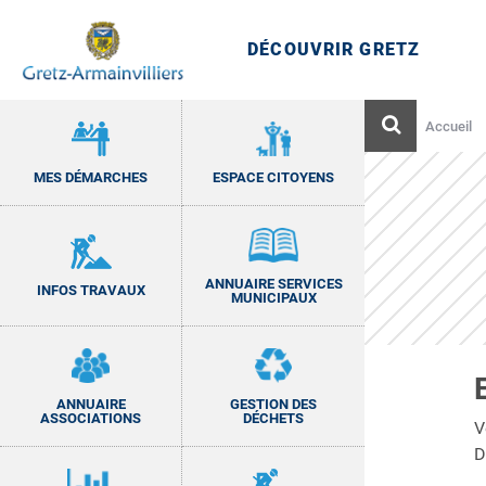
Aller
au
DÉCOUVRIR GRETZ
contenu
Gretz-Armainvilliers
Site officiel de Gretz-Armainvilliers, commune 
Rechercher
Accueil
MES DÉMARCHES
ESPACE CITOYENS
ANNUAIRE SERVICES
INFOS TRAVAUX
MUNICIPAUX
ANNUAIRE
GESTION DES
ASSOCIATIONS
DÉCHETS
V
D